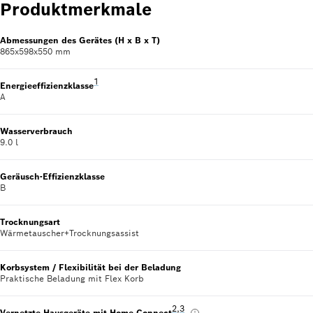
direkt auf dein Konto.
Produktmerkmale
Abmessungen des Gerätes (H x B x T)
865x598x550 mm
Fußnote 1: auf einer Energieeffizienzklassen-Skala vo
1
Energieeffizienzklasse
A
Wasserverbrauch
9.0 l
Geräusch-Effizienzklasse
B
Trocknungsart
Wärmetauscher+Trocknungsassist
Korbsystem / Flexibilität bei der Beladung
Praktische Beladung mit Flex Korb
Fußnote 2: Wir stellen von Zeit 
2
,
,
Fußnote 3: Einige der gezeigt
3
Vernetzte Hausgeräte mit Home Connect