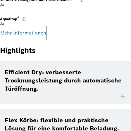
Ja
Fußnote 4: Garantiebedingungen findest du unter https://www.b
4
AquaStop
Ja
Mehr Informationen
Highlights
Efficient Dry: verbesserte
Trocknungsleistung durch automatische
Türöffnung.
Flex Körbe: flexible und praktische
Lösung für eine komfortable Beladung.