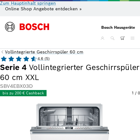
Zum Hauptinhalt springen
Online Shop Angebote entdecken »
Gr
Bosch Hausgeräte
Vollintegrierte Geschirrspüler 60 cm
4.6 (5)
Serie 4
Vollintegrierter Geschirrspüler
60 cm XXL
SBV4EBX03D
bis zu 200 € Cashback
1
/
0