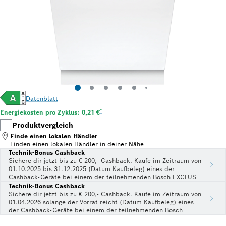
Datenblatt
Fußnote *: Schätzung basierend auf durchschnittlich
*
Energiekosten pro Zyklus: 0,21 €
Produktvergleich
Finde einen lokalen Händler
Finden einen lokalen Händler
in deiner Nähe
Technik-Bonus Cashback
Sichere dir jetzt bis zu € 200,- Cashback. Kaufe im Zeitraum von
01.10.2025 bis 31.12.2025 (Datum Kaufbeleg) eines der
Cashback-Geräte bei einem der teilnehmenden Bosch EXCLUSIV
Fachhändler und sichere dir bis zu € 200,- Cashback direkt auf
Technik-Bonus Cashback
dein Konto.
Sichere dir jetzt bis zu € 200,- Cashback. Kaufe im Zeitraum von
01.04.2026 solange der Vorrat reicht (Datum Kaufbeleg) eines
der Cashback-Geräte bei einem der teilnehmenden Bosch
EXCLUSIV Fachhändler und sichere dir bis zu € 200,- Cashback