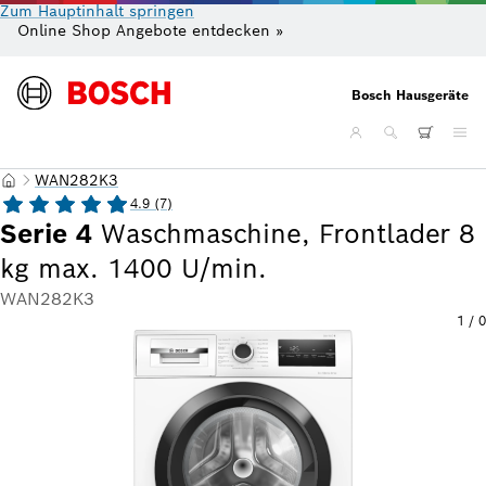
Zum Hauptinhalt springen
Online Shop Angebote entdecken »
Gr
Bosch Hausgeräte
WAN282K3
4.9 (7)
Serie 4
Waschmaschine, Frontlader 8
kg max. 1400 U/min.
WAN282K3
1
/
0