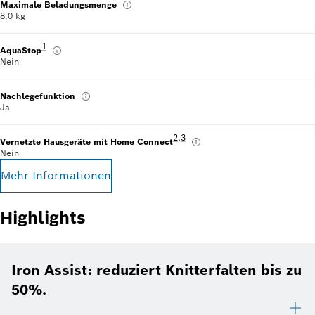
Maximale Beladungsmenge
8.0 kg
Fußnote 1: Garantiebedingungen findest du unter https://www.b
1
AquaStop
Nein
Nachlegefunktion
Ja
Fußnote 2: Wir stellen von Zeit 
2
,
,
Fußnote 3: Einige der gezeigt
3
Vernetzte Hausgeräte mit Home Connect
Nein
Mehr Informationen
Highlights
Iron Assist: reduziert Knitterfalten bis zu
50%.