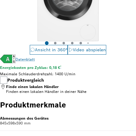
Ansicht in 360°
Video abspielen
Datenblatt
Fußnote *: Schätzung basierend auf durchschnittlich
*
Energiekosten pro Zyklus: 0,18 €
Maximale Schleuderdrehzahl: 1400 U/min
Produktvergleich
Finde einen lokalen Händler
Finden einen lokalen Händler
in deiner Nähe
Produktmerkmale
Abmessungen des Gerätes
845x598x590 mm