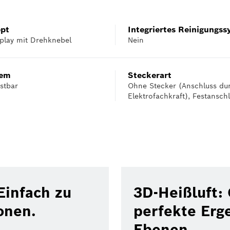
ept
Integriertes Reinigungss
play mit Drehknebel
Nein
tem
Steckerart
stbar
Ohne Stecker (Anschluss du
Elektrofachkraft), Festansch
Einfach zu
3D-Heißluft:
onen.
perfekte Erge
Ebenen.