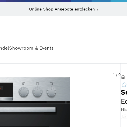
Online Shop Angebote entdecken »
ndel
Showroom & Events
1
/
0
S
E
HE