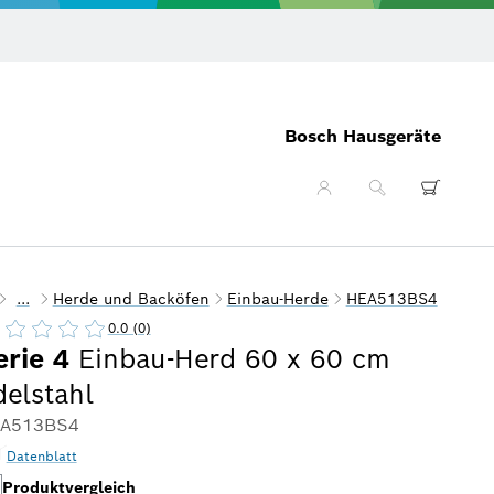
Gratis Pa
Bosch Hausgeräte
...
Herde und Backöfen
Einbau-Herde
HEA513BS4
0.0 (0)
erie 4
Einbau-Herd 60 x 60 cm
delstahl
A513BS4
Datenblatt
Produktvergleich