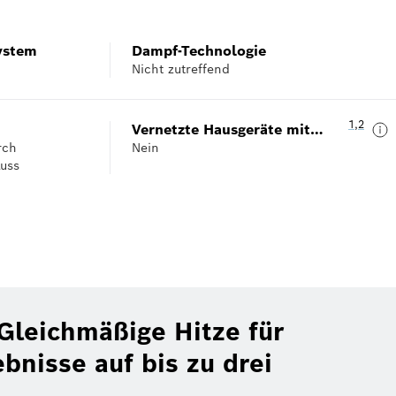
ystem
Dampf-Technologie
Nicht zutreffend
Fußnote 
1
,
,
Fußnot
2
Vernetzte Hausgeräte mit
rch
Nein
Home Connect
luss
 Gleichmäßige Hitze für
bnisse auf bis zu drei