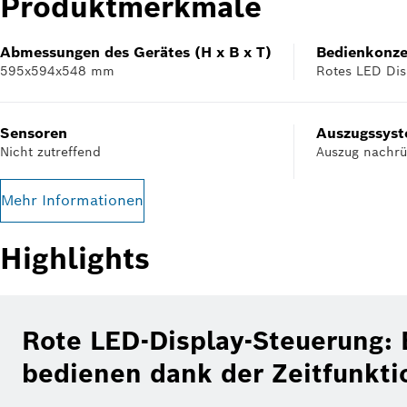
Produktmerkmale
Abmessungen des Gerätes (H x B x T)
Bedienkonz
595x594x548 mm
Rotes LED Dis
Sensoren
Auszugssys
Nicht zutreffend
Auszug nachrü
Mehr Informationen
Highlights
Rote LED-Display-Steuerung: 
bedienen dank der Zeitfunkti