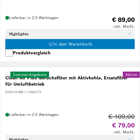
Lieferbar in 2-5 Werktagen
€ 89,00
inkl. MwSt.
Highlights
In den Warenkorb
Produktvergleich
Sommer-Angebote
Aktion
Clean Air Plus Geruchsfilter mit Aktivkohle, Ersatzfilter
für Umluftbetrieb
DWZ1IX1B6 • 11034172
Lieferbar in 2-5 Werktagen
€ 109,00
Al
€ 79,00
inkl. MwSt.
Highlights