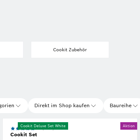
Cookit Zubehör
gorien
Direkt im Shop kaufen
Baureihe
Cookit Deluxe Set White
Aktion
4.7 (3393)
Cookit Set