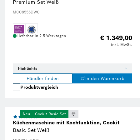
Premium Set Weiß
MCC9555DWC
Lieferbar in 2-5 Werktagen
€ 1.349,00
inkl. MwSt.
r Preis € 1.878,00
Highlights
Händler finden
In den Warenkorb
Produktvergleich
Neu
Cookit Basic Set
4.7 (2585)
Küchenmaschine mit Kochfunktion, Cookit
Basic Set Weiß