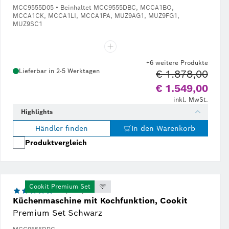
MCC9555D05 • Beinhaltet MCC9555DBC, MCCA1BO,
MCCA1CK, MCCA1LI, MCCA1PA, MUZ9AG1, MUZ9FG1,
MUZ9SC1
+6 weitere Produkte
Lieferbar in 2-5 Werktagen
€ 1.878,00
Alter
€ 1.549,00
inkl. MwSt.
Highlights
Händler finden
In den Warenkorb
Produktvergleich
Cookit Premium Set
4.7 (2585)
Küchenmaschine mit Kochfunktion, Cookit
Premium Set Schwarz