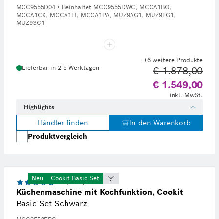
MCC9555D04 • Beinhaltet MCC9555DWC, MCCA1BO,
MCCA1CK, MCCA1LI, MCCA1PA, MUZ9AG1, MUZ9FG1,
MUZ9SC1
+6 weitere Produkte
Lieferbar in 2-5 Werktagen
€ 1.878,00
 Preis € 1.878,00
Alte
€ 1.549,00
inkl. MwSt.
Highlights
Händler finden
In den Warenkorb
Produktvergleich
Neu
Cookit Basic Set
4.7 (2585)
Küchenmaschine mit Kochfunktion, Cookit
Basic Set Schwarz